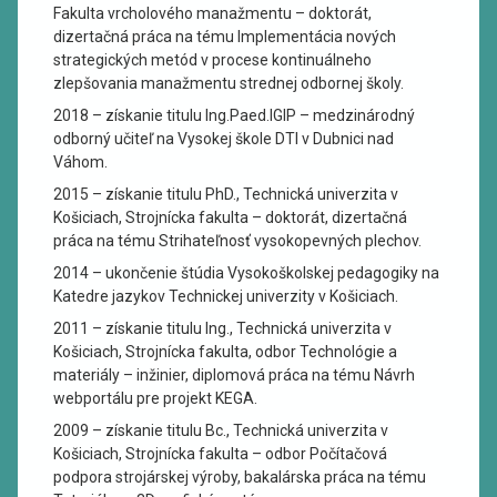
Fakulta vrcholového manažmentu – doktorát,
dizertačná práca na tému Implementácia nových
strategických metód v procese kontinuálneho
zlepšovania manažmentu strednej odbornej školy.
2018 – získanie titulu Ing.Paed.IGIP – medzinárodný
odborný učiteľ na Vysokej škole DTI v Dubnici nad
Váhom.
2015 – získanie titulu PhD., Technická univerzita v
Košiciach, Strojnícka fakulta – doktorát, dizertačná
práca na tému Strihateľnosť vysokopevných plechov.
2014 – ukončenie štúdia Vysokoškolskej pedagogiky na
Katedre jazykov Technickej univerzity v Košiciach.
2011 – získanie titulu Ing., Technická univerzita v
Košiciach, Strojnícka fakulta, odbor Technológie a
materiály – inžinier, diplomová práca na tému Návrh
webportálu pre projekt KEGA.
2009 – získanie titulu Bc., Technická univerzita v
Košiciach, Strojnícka fakulta – odbor Počítačová
podpora strojárskej výroby, bakalárska práca na tému