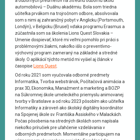
a odborných predmetov na Strednú odbornú školu
automobilovú – Duálnu akadémiu. Bola som triedna
učiteľka prvákom na trojročnom odbore, absolvovala
som s nimi aj zahraničný pobyt v Anglicku (Portsmouth,
Londýn), v Belgicku (Brusel) vďaka programu Erasmus a
zúčastnila som sa školenia Lions Quest Slovakia –
Umenie dospievať, ktoré mi veľmi pomohlo pri práci s
problémovými žiakmi, nakoľko išlo o preventívno-
výchovný program zameraný na základné a stredné
školy. O aplikácií týchto metód mi vyšiel aj článok v
časopise
Lions Quest
.
Od roku 2021 som vyučovala odborné predmety
Informatika, Tvorba webstránok, Počítačová animácia a
prax 3D, Ekonomika, Manažment a marketing a BOZP
na Súkromnej škole umeleckého priemyslu animovanej
tvorby v Bratislave a od roku 2023 pôsobím ako učiteľka
Informatiky a zároveň ako školský digitálny koordinátor
na Spojenej škole sv. Františka Assiského v Malackách.
Počas pôsobenia na stredných školách som napísala
niekoľko príručiek pre uľahčenie vzdelávania v
odborných predmetoch. Momentálne participujem na