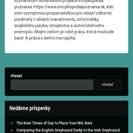
významnom slovenskom projekte Encyklopédia
poznania: https://www.encyklopediapoznania.sk, kde
som významnou prispievateľkou pre oblasť odborné
predmety v oblasti manažmentu, informatiky,
anglického jazyka, strojárstva a automobilového
priemyslu. Mojim cieľom je robiť prácu, ktorá ma bude
baviť. A práca s deťmi ma napĺňa.
Hľadať
Hľadať
Nedávne príspevky
The Best Times of Day to Place Your NHL Bets
Comparing the English Greyhound Derby to the Irish Greyhound