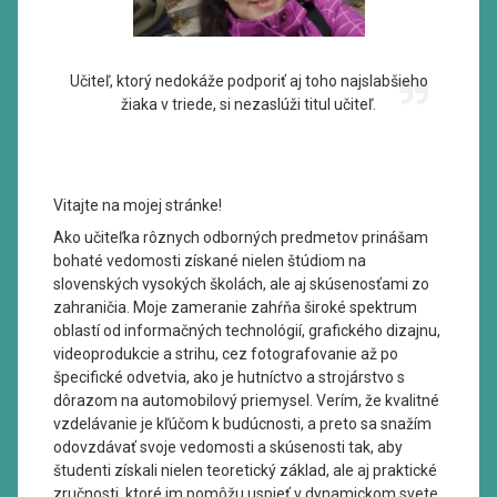
Učiteľ, ktorý nedokáže podporiť aj toho najslabšieho
žiaka v triede, si nezaslúži titul učiteľ.
Vitajte na mojej stránke!
Ako učiteľka rôznych odborných predmetov prinášam
bohaté vedomosti získané nielen štúdiom na
slovenských vysokých školách, ale aj skúsenosťami zo
zahraničia. Moje zameranie zahŕňa široké spektrum
oblastí od informačných technológií, grafického dizajnu,
videoprodukcie a strihu, cez fotografovanie až po
špecifické odvetvia, ako je hutníctvo a strojárstvo s
dôrazom na automobilový priemysel. Verím, že kvalitné
vzdelávanie je kľúčom k budúcnosti, a preto sa snažím
odovzdávať svoje vedomosti a skúsenosti tak, aby
študenti získali nielen teoretický základ, ale aj praktické
zručnosti, ktoré im pomôžu uspieť v dynamickom svete