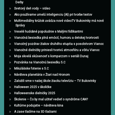
Derby
Svetový deň vody – video
Ako používame umelú inteligenciu (AI) pri tvorbe textov
Multimediálny krúžok uvádza nové videoTV Bukovinky má nové
Správy
Veselé hudobné popoludnie s Malými fidlikantmi
Vianočná besiedka plná emócií, humoru a detskej tvorivosti
Vianočný pozdrav žiakov druhého stupňa s posolstvom Vianoc
Vianočné dielničky priniesli tvorivú atmosféru a vôňu Vianoc
Moja skvelá skúsenosť s komparzom v seriáli Dunaj
Pozvánka na Vianočnú besiedku 5.C
Mikulášske fotenie s 5.C
Návšteva planetária v Žiari nad Hronom
Založili sme v našej škole žiacku televíziu – TV Bukovinky
Halloween 2025 v školičke
Halloweenske dielničky 2025
Školenie – Čo by mal učiteľ vedieť o syndróme CAN?
Kultúrne podujatie – návšteva kina
A zase tlačíme na 3D tlačiarni