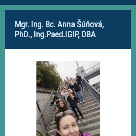
Informatika
Všeobecné predmety
Všeobecné predmety
Fyzika
Slovenský jazyk a literatúra
Mgr. Ing. Bc. Anna Šúňová,
Chémia
Dejepis
PhD., Ing.Paed.IGIP, DBA
Ekonomika
Biológia
Fotografia
Geografia
Videotvorba