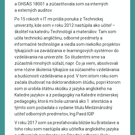
a OHSAS 18001 a zúčastňovala som sa interných
a externých auditov.
Po 15 rokoch v IT mi prišla ponuka z Technickej
univerzity, kde som v roku 2012 nastúpila ako učiteľ –
školiteľ na katedru Technológií a materiálov. Tam som
učila technickú angličtinu, odborné predmety a
informačné technológie a viedla som niekoľko projektov
týkajúcich sa zavádzania e-learningových systémov do
vzdelávania na univerzite. So študentmi sme sa
zúčastnili mnohých súťaží, napr. Čo ja viem, absolvovali
sme rôzne školenia týkajúce sa súčasného vzdelávania
a budúcnosti vzdelávania a pod. V tom istom roku som
začala študovať na doktorandskom štúdiu, popri ktorom
som si urobila štátnu skúšku z jazyka anglického na
Katedre jazykov a z pedagogiky na Katedre inžinierskej
pedagogiky, ktorá mi bola uznaná ako 1. atestácia a
týmto som požiadala o vydanie titulu Medzinárodný
učiteľ odborných predmetov, Ing.Paed.IGIP.
V roku 2017 som sa presťahovala bližšie ku Bratislave a
toho roku som nastúpila ako učiteľka anglického jazyka