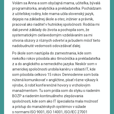
Volám sa Anna a som obyčajná mama, učiteľka, bývalá
programátorka, analytička a prekladateľka. Pochádzam
z učiteľskej rodiny, kde mama učila slovenský jazyk,
dejepis na základnej škole a otec, inžinier a právnik,
pracoval ako riaditeľ v hutníckej spoločnosti. Rodičia mi
dali pevné základy do života a pochopila som, že
systematickým cieľavedomým vzdelávaním sa mi
otvoria obzory z rôznych odvetví a ja budem môcť tieto
nadobudnuté vedomosti odovzdávať ďalej.
Po škole som nastúpila do zamestnania, kde som
niekoľko rokov pôsobila ako tlmočníčka a prekladateľka
z a do anglického a nemeckého jazyka. Neskôr som v
americkej spoločnosti urobila kariéru v oblasti IT, kde
som pôsobila celkovo 15 rokov. Dennodenne som bola
nútená komunikovať v angličtine, písať rôzne výkazy k
výrobe, či robiť konferenčné hovory s vrcholovým
manažmentom. Tu som prišla som do styku s riadením
BOZP a riadením kontinuálneho zlepšovania
spoločnosti, kde som ako IT špecialista mala možnosť
a prístup do manažérskych systémov v súlade
s normami ISO 9001, ISO 14001, ISO/IEC 27001